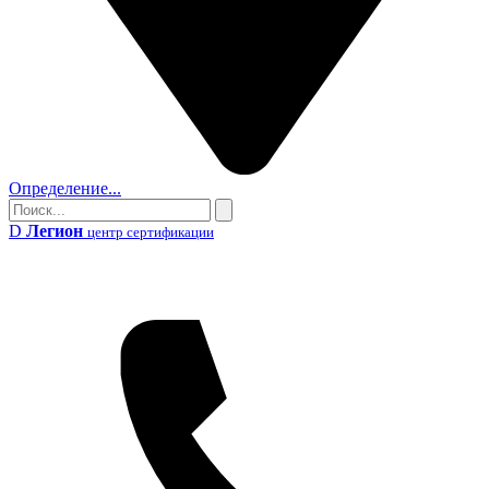
Определение...
Поиск
Поиск
D
Легион
центр сертификации