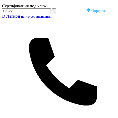
Бейдж
Сертификация под ключ
Поиск
Определение...
Поиск
D
Легион
центр сертификации