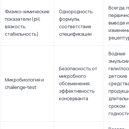
Всегда, 
Физико‑химические
Однородность
первичн
показатели (pH,
формулы,
выводе и
вязкость,
соответствие
изменен
стабильность)
спецификации
рецепту
Водные
эмульсии
Безопасность от
гели/лос
микробного
детские
Микробиология и
обсеменения,
средства
challenge‑test
эффективность
продукци
консерванта
длитель
сроком
годност