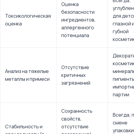
Всегда;
Оценка
углублен
безопасности
Токсикологическая
для детс
ингредиентов,
оценка
глазной 
аллергенного
губной
потенциала
космети
Декорат
косметик
Отсутствие
Анализ на тяжелые
минерал
критичных
металлы и примеси
пигменты
загрязнений
импортн
партии
Сохранность
Всегда; 
свойств,
смене
Стабильность и
отсутствие
упаковки