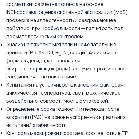
косметики: расчетная оценка на основе
INCI‑состава, оценка системной экспозиции (MoS),
проверка на аллергенность и раздражающее
действие; при необходимости — патч‑тесты под
дерматологическим контролем.
Анализ на тяжелые металлы и нежелательные
примеси (Pb, As, Cd, Hg, Ni; следы 1,4‑диокcана,
формальдегида, метанола для
спиртосодержащих форм), летучие органические
соединения — по показаниям.
Испытания на устойчивость к внешним факторам:
циклическая температура, свет, механическое
воздействие, совместимость с упаковкой.
Определение срока годности и периода после
вскрытия (PAO) на основе ускоренных и реальных
испытаний стабильности.
Контроль маркировки и состава: соответствие ТР