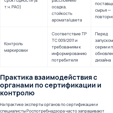
срок годности (в
расслоения/
поставщ
т.ч. PAO)
осадка,
сырья —
стойкость
повторн
аромата/цвета
Соответствие ТР
Перед
ТС 009/2011 и
запуско
Контроль
требованиям к
серии и 
маркировки
информированию
обновле
потребителя
дизайна
Практика взаимодействия с
органами по сертификации и
контролю
На практике эксперты органов по сертификации и
специалисты Роспотребнадзора часто запрашивают