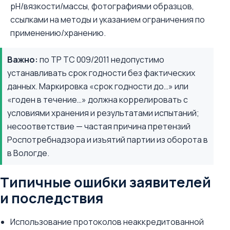
pH/вязкости/массы, фотографиями образцов,
ссылками на методы и указанием ограничения по
применению/хранению.
Важно:
по ТР ТС 009/2011 недопустимо
устанавливать срок годности без фактических
данных. Маркировка «срок годности до…» или
«годен в течение…» должна коррелировать с
условиями хранения и результатами испытаний;
несоответствие — частая причина претензий
Роспотребнадзора и изъятий партии из оборота в
в Вологде.
Типичные ошибки заявителей
и последствия
Использование протоколов неаккредитованной