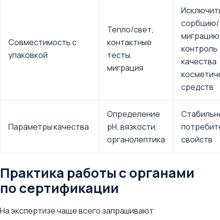
Исключит
сорбцию/
Тепло/свет,
миграцию
Совместимость с
контактные
контроль
упаковкой
тесты,
качества
миграция
косметич
средств
Определение
Стабильн
Параметры качества
pH, вязкости,
потребит
органолептика
свойств
Практика работы с органами
по сертификации
На экспертизе чаще всего запрашивают