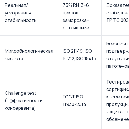
Реальная/
75% RH, 3–6
Доказате
ускоренная
циклов
стабильн
стабильность
заморозка–
ТР ТС 009
оттаивание
Безопасн
Микробиологическая
ISO 21149, ISO
подтверж
чистота
16212, ISO 18415
отсутств
патогено
Тестиров
сертифик
Challenge test
ГОСТ ISO
косметич
(эффективность
11930-2014
продукци
консерванта)
защита от
обсемене