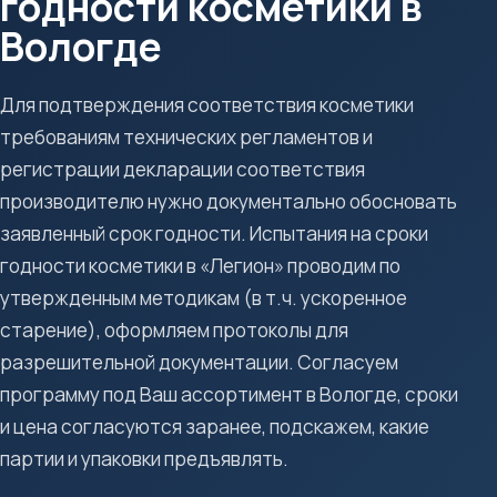
годности косметики в
Вологде
Для подтверждения соответствия косметики
требованиям технических регламентов и
регистрации декларации соответствия
производителю нужно документально обосновать
заявленный срок годности. Испытания на сроки
годности косметики в «Легион» проводим по
утвержденным методикам (в т.ч. ускоренное
старение), оформляем протоколы для
разрешительной документации. Согласуем
программу под Ваш ассортимент в Вологде, сроки
и цена согласуются заранее, подскажем, какие
партии и упаковки предъявлять.