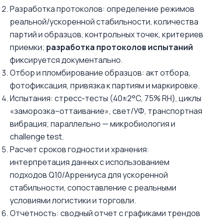
Разработка протоколов: определение режимов
реальной/ускоренной стабильности, количества
партий и образцов, контрольных точек, критериев
приемки;
разработка протоколов испытаний
фиксируется документально.
Отбор и пломбирование образцов: акт отбора,
фотофиксация, привязка к партиям и маркировке.
Испытания: стресс‑тесты (40±2°C, 75% RH), циклы
«заморозка–оттаивание», свет/УФ, транспортная
вибрация; параллельно — микробиология и
challenge test.
Расчет сроков годности и хранения:
интерпретация данных с использованием
подходов Q10/Аррениуса для ускоренной
стабильности, сопоставление с реальными
условиями логистики и торговли.
Отчетность: сводный отчет с графиками трендов