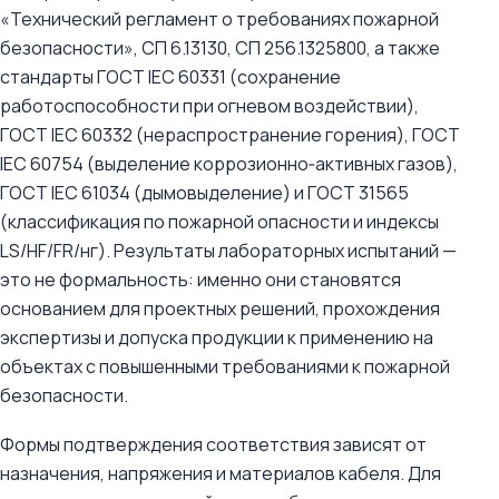
«Технический регламент о требованиях пожарной
безопасности», СП 6.13130, СП 256.1325800, а также
стандарты ГОСТ IEC 60331 (сохранение
работоспособности при огневом воздействии),
ГОСТ IEC 60332 (нераспространение горения), ГОСТ
IEC 60754 (выделение коррозионно‑активных газов),
ГОСТ IEC 61034 (дымовыделение) и ГОСТ 31565
(классификация по пожарной опасности и индексы
LS/HF/FR/нг). Результаты лабораторных испытаний —
это не формальность: именно они становятся
основанием для проектных решений, прохождения
экспертизы и допуска продукции к применению на
объектах с повышенными требованиями к пожарной
безопасности.
Формы подтверждения соответствия зависят от
назначения, напряжения и материалов кабеля. Для