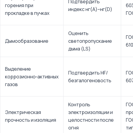
Подтвердить
горения при
60
индекс нг(A)–нг(D)
прокладке в пучках
ГО
Оценить
ГО
Дымообразование
светопропускание
61
дыма (LS)
Выделение
Подтвердить HF/
ГО
коррозионно‑активных
безгалогеновость
60
газов
Контроль
ГО
Электрическая
электроизоляции и
пр
прочность и изоляция
целостности после
ГО
огня
ти