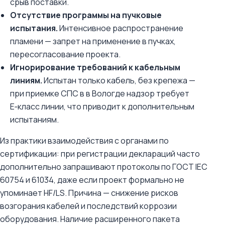
срыв поставки.
Отсутствие программы на пучковые
испытания.
Интенсивное распространение
пламени — запрет на применение в пучках,
пересогласование проекта.
Игнорирование требований к кабельным
линиям.
Испытан только кабель, без крепежа —
при приемке СПС в в Вологде надзор требует
E‑класс линии, что приводит к дополнительным
испытаниям.
Из практики взаимодействия с органами по
сертификации: при регистрации деклараций часто
дополнительно запрашивают протоколы по ГОСТ IEC
60754 и 61034, даже если проект формально не
упоминает HF/LS. Причина — снижение рисков
возгорания кабелей и последствий коррозии
оборудования. Наличие расширенного пакета