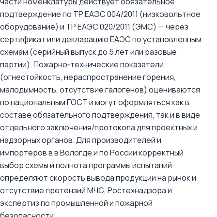
части номенклатуры действует обязательное
подтверждение по ТР ЕАЭС 004/2011 (низковольтное
оборудование) и ТР ЕАЭС 020/2011 (ЭМС) — через
сертификат или декларацию ЕАЭС по установленным
схемам (серийный выпуск до 5 лет или разовые
партии). Пожарно‑технические показатели
(огнестойкость, нераспространение горения,
малодымность, отсутствие галогенов) оцениваются
по национальным ГОСТ и могут оформляться как в
составе обязательного подтверждения, так и в виде
отдельного заключения/протокола для проектных и
надзорных органов. Для производителей и
импортеров в в Вологде и по России корректный
выбор схемы и полнота программы испытаний
определяют скорость вывода продукции на рынок и
отсутствие претензий МЧС, Ростехнадзора и
экспертиз по промышленной и пожарной
безопасности.