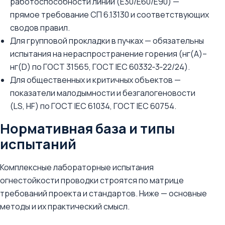
работоспособности линии (E30/E60/E90) —
прямое требование СП 6.13130 и соответствующих
сводов правил.
Для групповой прокладки в пучках — обязательны
испытания на нераспространение горения (нг(A)–
нг(D) по ГОСТ 31565, ГОСТ IEC 60332‑3‑22/24).
Для общественных и критичных объектов —
показатели малодымности и безгалогеновости
(LS, HF) по ГОСТ IEC 61034, ГОСТ IEC 60754.
Нормативная база и типы
испытаний
Комплексные лабораторные испытания
огнестойкости проводки строятся по матрице
требований проекта и стандартов. Ниже — основные
методы и их практический смысл.