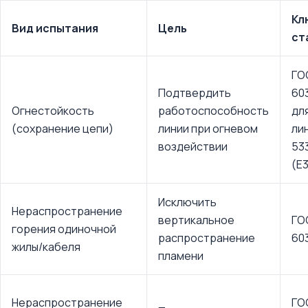
Кл
Вид испытания
Цель
ст
ГО
Подтвердить
603
Огнестойкость
работоспособность
дл
(сохранение цепи)
линии при огневом
ли
воздействии
53
(E
Исключить
Нераспространение
вертикальное
ГО
горения одиночной
распространение
60
жилы/кабеля
пламени
Нераспространение
ГО