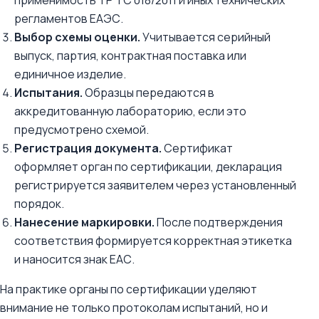
применимость ТР ТС 018/2011 и иных технических
регламентов ЕАЭС.
Выбор схемы оценки.
Учитывается серийный
выпуск, партия, контрактная поставка или
единичное изделие.
Испытания.
Образцы передаются в
аккредитованную лабораторию, если это
предусмотрено схемой.
Регистрация документа.
Сертификат
оформляет орган по сертификации, декларация
регистрируется заявителем через установленный
порядок.
Нанесение маркировки.
После подтверждения
соответствия формируется корректная этикетка
и наносится знак ЕАС.
На практике органы по сертификации уделяют
внимание не только протоколам испытаний, но и