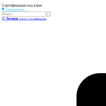
Бейдж
Сертификация под ключ
Определение...
Поиск
Поиск
D
Легион
центр сертификации