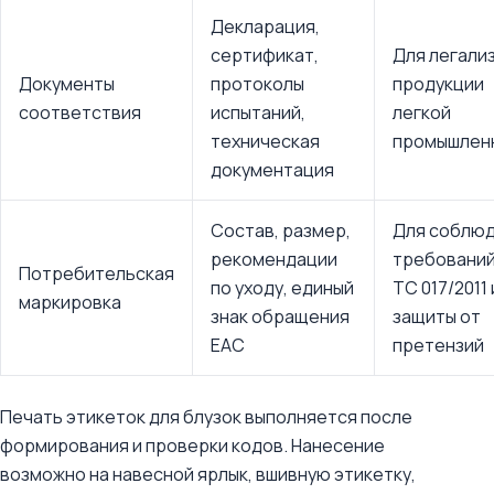
Декларация,
сертификат,
Для легали
Документы
протоколы
продукции
соответствия
испытаний,
легкой
техническая
промышлен
документация
Состав, размер,
Для соблю
рекомендации
требований
Потребительская
по уходу, единый
ТС 017/2011 
маркировка
знак обращения
защиты от
ЕАС
претензий
Печать этикеток для блузок выполняется после
формирования и проверки кодов. Нанесение
возможно на навесной ярлык, вшивную этикетку,