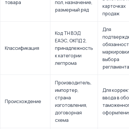
товара
пол, назначение,
карточках
размерный ряд
продаж
Для
Код ТН ВЭД
подтвержд
ЕАЭС, ОКПД 2,
обязанност
Классификация
принадлежность
маркировки
к категории
выбора
легпрома
регламент
Производитель,
импортер,
Для коррек
страна
ввода в обо
Происхождение
изготовления,
таможенно
договорная
оформлени
схема