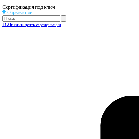
Бейдж
Сертификация под ключ
Определение...
Поиск
Поиск
D
Легион
центр сертификации