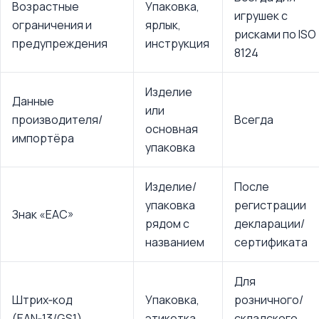
Возрастные
Упаковка,
игрушек с
ограничения и
ярлык,
рисками по ISO
предупреждения
инструкция
8124
Изделие
Данные
или
производителя/
Всегда
основная
импортёра
упаковка
Изделие/
После
упаковка
регистрации
Знак «EAC»
рядом с
декларации/
названием
сертификата
Для
Штрих‑код
Упаковка,
розничного/
(EAN‑13/GS1)
этикетка
складского