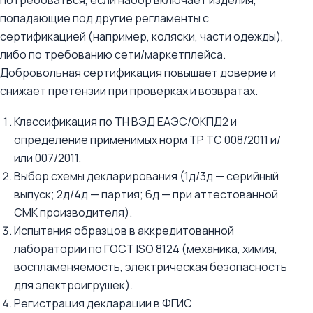
потребоваться, если набор включает изделия,
попадающие под другие регламенты с
сертификацией (например, коляски, части одежды),
либо по требованию сети/маркетплейса.
Добровольная сертификация повышает доверие и
снижает претензии при проверках и возвратах.
Классификация по ТН ВЭД ЕАЭС/ОКПД2 и
определение применимых норм ТР ТС 008/2011 и/
или 007/2011.
Выбор схемы декларирования (1д/3д — серийный
выпуск; 2д/4д — партия; 6д — при аттестованной
СМК производителя).
Испытания образцов в аккредитованной
лаборатории по ГОСТ ISO 8124 (механика, химия,
воспламеняемость, электрическая безопасность
для электроигрушек).
Регистрация декларации в ФГИС