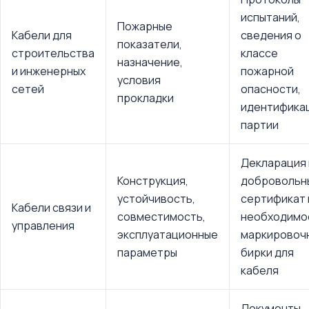
испытаний,
Пожарные
Кабели для
сведения о
показатели,
строительства
классе
назначение,
и инженерных
пожарной
условия
сетей
опасности,
прокладки
идентифика
партии
Декларация 
Конструкция,
добровольн
устойчивость,
сертификат 
Кабели связи и
совместимость,
необходимо
управления
эксплуатационные
маркировоч
параметры
бирки для
кабеля
Документы