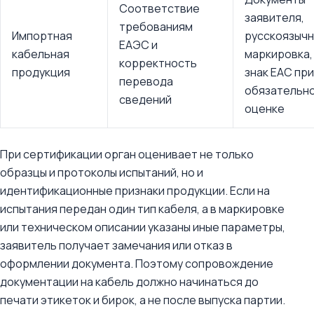
Соответствие
заявителя,
требованиям
Импортная
русскоязычн
ЕАЭС и
кабельная
маркировка,
корректность
продукция
знак ЕАС при
перевода
обязательн
сведений
оценке
При сертификации орган оценивает не только
образцы и протоколы испытаний, но и
идентификационные признаки продукции. Если на
испытания передан один тип кабеля, а в маркировке
или техническом описании указаны иные параметры,
заявитель получает замечания или отказ в
оформлении документа. Поэтому сопровождение
документации на кабель должно начинаться до
печати этикеток и бирок, а не после выпуска партии.