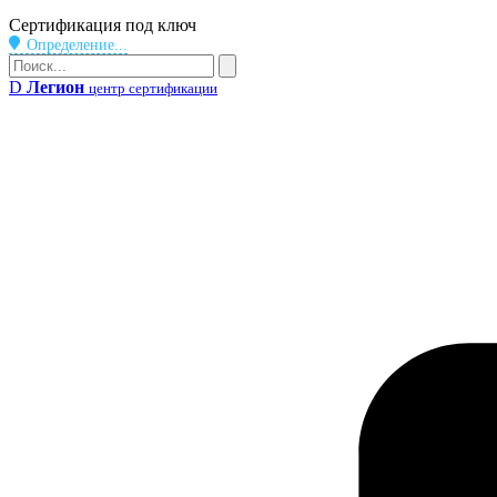
Бейдж
Сертификация под ключ
Определение...
Поиск
Поиск
D
Легион
центр сертификации