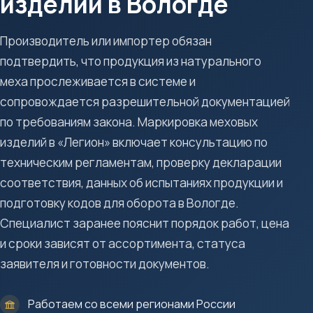
изделий в Вологде
Производитель или импортер обязан
подтвердить, что продукция из натурального
меха прослеживается в системе и
сопровождается разрешительной документацией
по требованиям закона. Маркировка меховых
изделий в «Легион» включает консультацию по
техническим регламентам, проверку декларации
соответствия, данных об испытаниях продукции и
подготовку кодов для оборота в Вологде.
Специалист заранее пояснит порядок работ, цена
и сроки зависят от ассортимента, статуса
заявителя и готовности документов.
Работаем со всеми регионами России