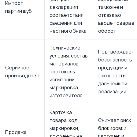
Импорт
декларация
таможне и
партии шуб
соответствия,
отказа во
сведения для
вводе товара в
Честного Знака
оборот
Технические
Подтверждает
условия, состав
безопасность
материалов,
Серийное
продукции и
протоколы
производство
законность
испытаний,
дальнейшей
маркировка
реализации
изготовителя
Карточка
товара, код
Снижает риск
маркировки,
блокировки
Продажа
документы на
карточек и