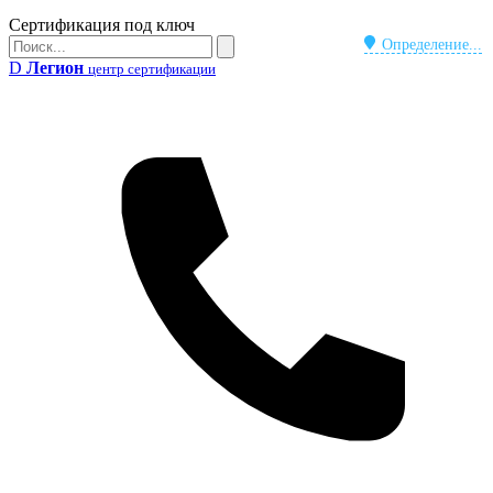
Бейдж
Сертификация под ключ
Поиск
Определение...
Поиск
D
Легион
центр сертификации