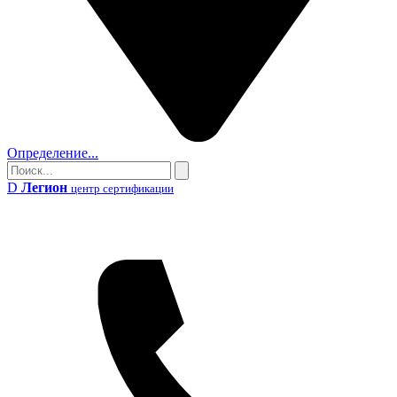
Определение...
Поиск
Поиск
D
Легион
центр сертификации