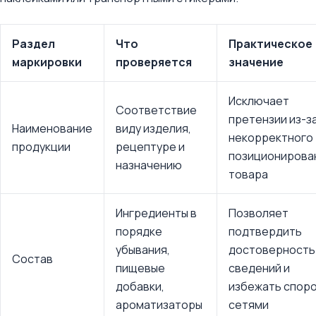
Раздел
Что
Практическое
маркировки
проверяется
значение
Исключает
Соответствие
претензии из-з
Наименование
виду изделия,
некорректного
продукции
рецептуре и
позиционирова
назначению
товара
Ингредиенты в
Позволяет
порядке
подтвердить
убывания,
достоверность
Состав
пищевые
сведений и
добавки,
избежать споро
ароматизаторы
сетями