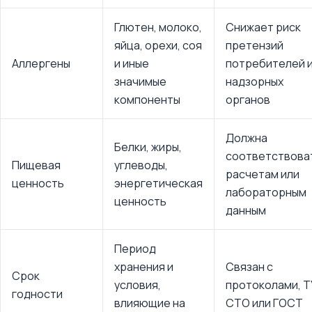
Глютен, молоко,
Снижает риск
яйца, орехи, соя
претензий
Аллергены
и иные
потребителей 
значимые
надзорных
компоненты
органов
Должна
Белки, жиры,
соответствова
Пищевая
углеводы,
расчетам или
ценность
энергетическая
лабораторным
ценность
данным
Период
хранения и
Связан с
Срок
условия,
протоколами, Т
годности
влияющие на
СТО или ГОСТ