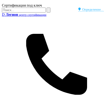
Бейдж
Сертификация под ключ
Поиск
Определение...
Поиск
D
Легион
центр сертификации