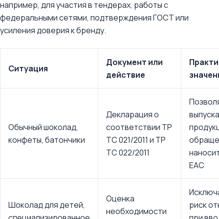
например, для участия в тендерах, работы с
федеральными сетями, подтверждения ГОСТ или
усиления доверия к бренду.
Документ или
Практи
Ситуация
действие
значен
Позвол
Декларация о
выпуск
Обычный шоколад,
соответствии ТР
продук
конфеты, батончики
ТС 021/2011 и ТР
обраще
ТС 022/2011
наносит
ЕАС
Исключ
Оценка
Шоколад для детей,
риск от
необходимости
специализированное
при вв