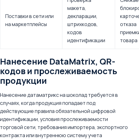
Проверка
Снижае
макета,
блокир
Поставки в сети или
декларации,
карточе
на маркетплейсы
штрихкодов,
отказа
кодов
приемк
идентификации
товара
Нанесение DataMatrix, QR-
кодов и прослеживаемость
продукции
Нанесение датаматрикс на шоколад требуется в
случаях, когда продукция попадает под
действующие правила обязательной цифровой
идентификации, условия прослеживаемости
торговой сети, требования импортера, экспортного
контракта или внутреннюю систему учета