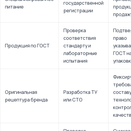
государственной
питание
продукц
регистрации
продаж
Проверка
Подтве
соответствия
право
Продукция по ГОСТ
стандарту и
указыв
лабораторные
ГОСТ н
испытания
упаков
Фиксир
требов
Оригинальная
Разработка ТУ
составу
рецептура бренда
или СТО
техноло
контро
качест