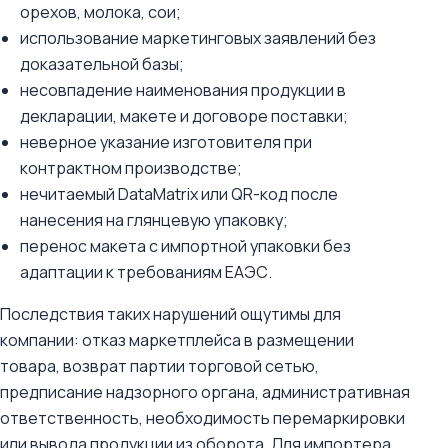
орехов, молока, сои;
использование маркетинговых заявлений без
доказательной базы;
несовпадение наименования продукции в
декларации, макете и договоре поставки;
неверное указание изготовителя при
контрактном производстве;
нечитаемый DataMatrix или QR-код после
нанесения на глянцевую упаковку;
перенос макета с импортной упаковки без
адаптации к требованиям ЕАЭС.
Последствия таких нарушений ощутимы для
компании: отказ маркетплейса в размещении
товара, возврат партии торговой сетью,
предписание надзорного органа, административная
ответственность, необходимость перемаркировки
или вывода продукции из оборота. Для импортера