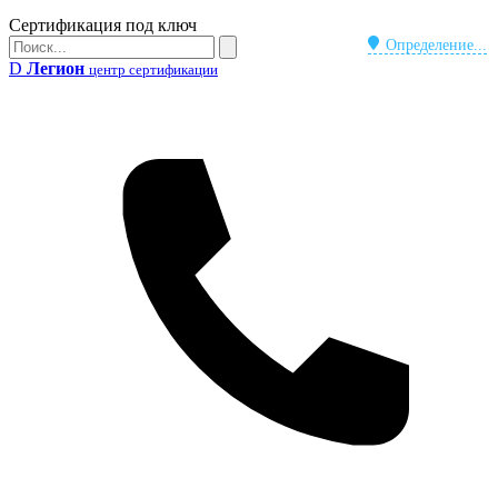
Бейдж
Сертификация под ключ
Поиск
Определение...
Поиск
D
Легион
центр сертификации