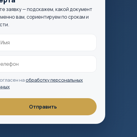
те заявку — подскажем, какой документ
менно вам, сориентируем по срокам и
сти.
согласен на
обработку персональных
нных