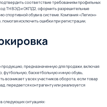
 подтвердить соответствие требованиям профильных
код ТН ВЭД и ОКПД2, оформить разрешительные
ию спортивной обуви в системе. Компания «Легион»
, помогая исключить ошибки при регистрации,
аркировка
 продукцию, предназначенную для продажи, включая
ю, футбольную, баскетбольную и иную обувь,
ть возникает у всех участников оборота, если товар
лад, передается контрагенту или реализуется
 в следующих ситуациях: