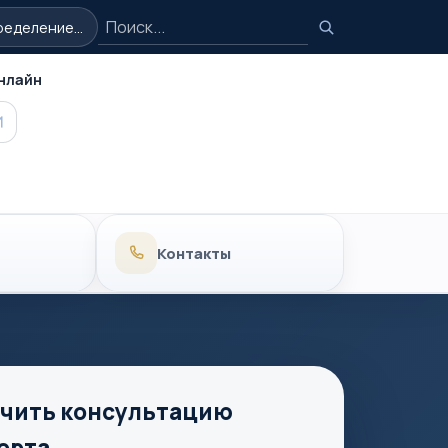
Поиск
еделение...
Поиск
нлайн
MAX
Контакты
чить консультацию
ерта