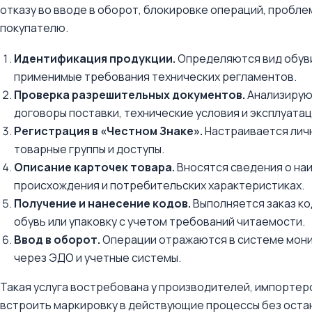
отказу во вводе в оборот, блокировке операций, пробл
покупателю.
Идентификация продукции.
Определяются вид обуви,
применимые требования технических регламентов.
Проверка разрешительных документов.
Анализируют
договоры поставки, технические условия и эксплуата
Регистрация в «Честном Знаке».
Настраивается личн
товарные группы и доступы.
Описание карточек товара.
Вносятся сведения о наи
происхождения и потребительских характеристиках.
Получение и нанесение кодов.
Выполняется заказ код
обувь или упаковку с учетом требований читаемости.
Ввод в оборот.
Операции отражаются в системе мони
через ЭДО и учетные системы.
Такая услуга востребована у производителей, импортер
встроить маркировку в действующие процессы без остан