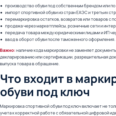
производство обуви под собственным брендом или по
импорт спортивной обуви из стран ЕАЭС и третьих стр
перемаркировка остатков, возвратов или товаров с 
продажа через маркетплейсы, розничные сети и интер
передача товара между юридическими лицами и ИП че
ввод в оборот обуви после таможенного оформления.
Важно:
наличие кода маркировки не заменяет документы
декларированию или сертификации, разрешительная док
выпуска товара в обращение.
Что входит в марки
обуви под ключ
Маркировка спортивной обуви под ключ включает не толь
учета к корректной работе с обязательной цифровой ид