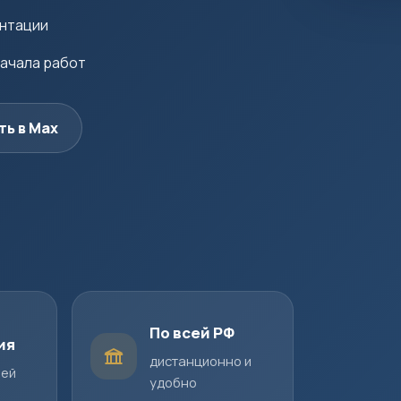
ентации
начала работ
ть в Max
По всей РФ
ия
дистанционно и
шей
удобно