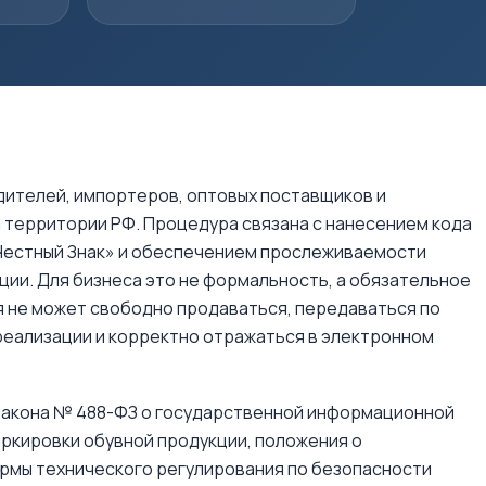
дителей, импортеров, оптовых поставщиков и
а территории РФ. Процедура связана с нанесением кода
 «Честный Знак» и обеспечением прослеживаемости
ции. Для бизнеса это не формальность, а обязательное
я не может свободно продаваться, передаваться по
 реализации и корректно отражаться в электронном
закона № 488-ФЗ о государственной информационной
ркировки обувной продукции, положения о
ормы технического регулирования по безопасности