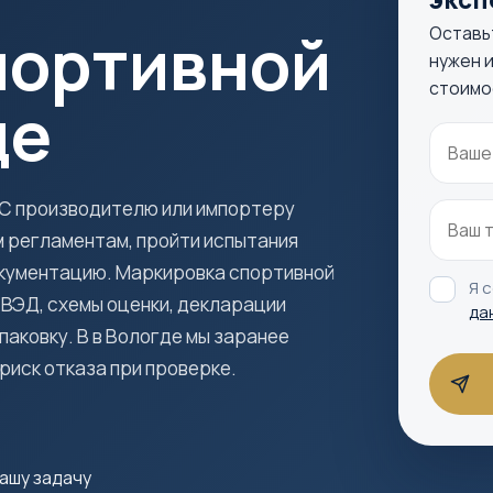
портивной
Оставь
нужен и
стоимо
де
ЭС производителю или импортеру
 регламентам, пройти испытания
кументацию. Маркировка спортивной
Я 
 ВЭД, схемы оценки, декларации
да
паковку. В в Вологде мы заранее
 риск отказа при проверке.
ашу задачу