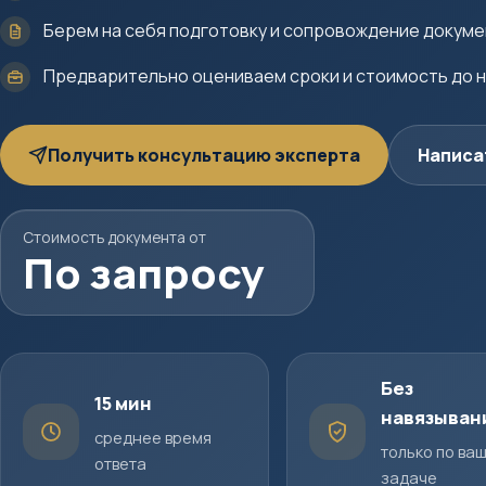
Берем на себя подготовку и сопровождение докум
Предварительно оцениваем сроки и стоимость до 
Получить консультацию эксперта
Написа
Стоимость документа от
По запросу
Без
15 мин
навязыван
среднее время
только по ва
ответа
задаче