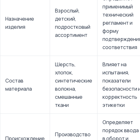
применимый
Взрослый,
технический
Назначение
детский,
регламент и
изделия
подростковый
форму
ассортимент
подтверждени
соответствия
Шерсть,
Влияет на
хлопок,
испытания,
Состав
синтетические
показатели
материала
волокна,
безопасности 
смешанные
корректность
ткани
этикетки
Определяет
порядок ввода
Производство
Происхождение
в оборот и