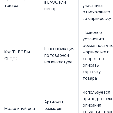
в ЕАЭС или
товара
участника,
импорт
отвечающего
за маркировку
Позволяет
установить
обязанность п
Классификация
Код ТН ВЭД и
маркировке и
по товарной
ОКПД2
корректно
номенклатуре
описать
карточку
товара
Используется
при подготовк
Артикулы,
описания
Модельный ряд
размеры,
товара и заказ