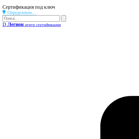
Бейдж
Сертификация под ключ
Определение...
Поиск
Поиск
D
Легион
центр сертификации