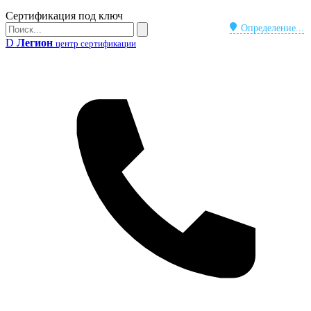
Бейдж
Сертификация под ключ
Поиск
Определение...
Поиск
D
Легион
центр сертификации