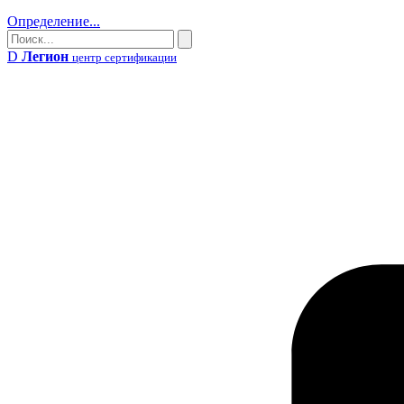
Определение...
Поиск
Поиск
D
Легион
центр сертификации