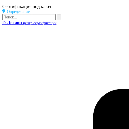
Бейдж
Сертификация под ключ
Определение...
Поиск
Поиск
D
Легион
центр сертификации