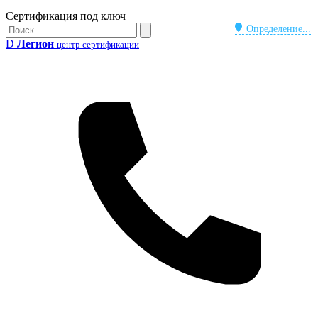
Бейдж
Сертификация под ключ
Поиск
Определение...
Поиск
D
Легион
центр сертификации