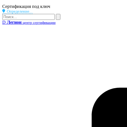
Бейдж
Сертификация под ключ
Определение...
Поиск
Поиск
D
Легион
центр сертификации