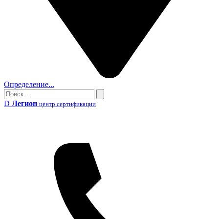
Определение...
Поиск
Поиск
D
Легион
центр сертификации