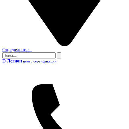
Определение...
Поиск
Поиск
D
Легион
центр сертификации