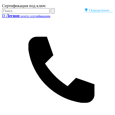
Бейдж
Сертификация под ключ
Поиск
Определение...
Поиск
D
Легион
центр сертификации