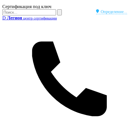
Бейдж
Сертификация под ключ
Поиск
Определение...
Поиск
D
Легион
центр сертификации