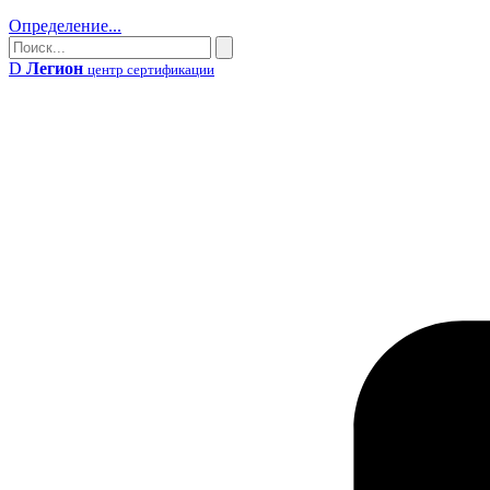
Определение...
Поиск
Поиск
D
Легион
центр сертификации