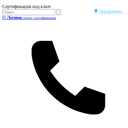
Бейдж
Сертификация под ключ
Поиск
Определение...
Поиск
D
Легион
центр сертификации