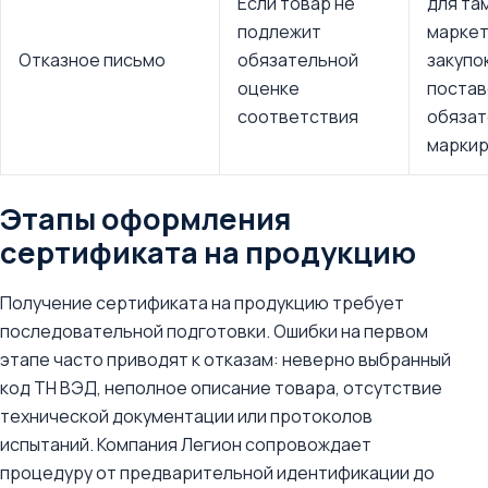
Если товар не
для та
подлежит
маркет
Отказное письмо
обязательной
закупок
оценке
постав
соответствия
обязат
маркир
Этапы оформления
сертификата на продукцию
Получение сертификата на продукцию требует
последовательной подготовки. Ошибки на первом
этапе часто приводят к отказам: неверно выбранный
код ТН ВЭД, неполное описание товара, отсутствие
технической документации или протоколов
испытаний. Компания Легион сопровождает
процедуру от предварительной идентификации до