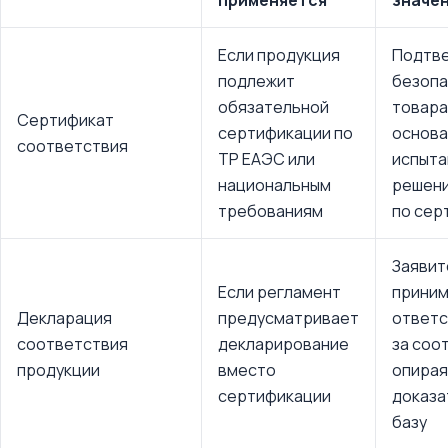
применяется
значе
Если продукция
Подтв
подлежит
безопа
обязательной
товара
Сертификат
сертификации по
основа
соответствия
ТР ЕАЭС или
испыта
национальным
решени
требованиям
по сер
Заявит
Если регламент
прини
Декларация
предусматривает
ответс
соответствия
декларирование
за соо
продукции
вместо
опирая
сертификации
доказа
базу