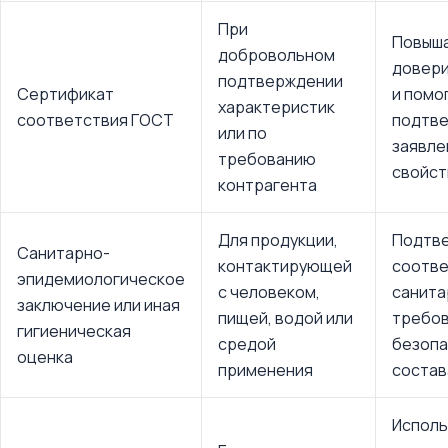
При
Повыш
добровольном
довери
подтверждении
Сертификат
и помо
характеристик
соответствия ГОСТ
подтв
или по
заявле
требованию
свойст
контрагента
Для продукции,
Подтв
Санитарно-
контактирующей
соотве
эпидемиологическое
с человеком,
санит
заключение или иная
пищей, водой или
требов
гигиеническая
средой
безопа
оценка
применения
состав
Исполь