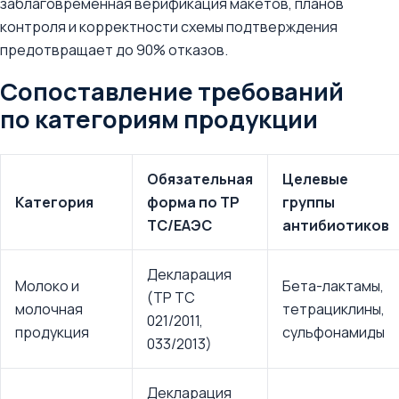
заблаговременная верификация макетов, планов
контроля и корректности схемы подтверждения
предотвращает до 90% отказов.
Сопоставление требований
по категориям продукции
Обязательная
Целевые
Категория
форма по ТР
группы
ТС/ЕАЭС
антибиотиков
Декларация
Молоко и
Бета-лактамы,
(ТР ТС
молочная
тетрациклины,
021/2011,
продукция
сульфонамиды
033/2013)
Декларация