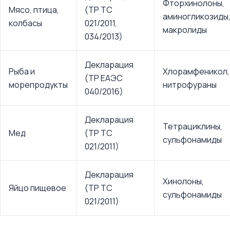
Фторхинолоны,
Мясо, птица,
(ТР ТС
аминогликозиды
колбасы
021/2011,
макролиды
034/2013)
Декларация
Рыба и
Хлорамфеникол,
(ТР ЕАЭС
морепродукты
нитрофураны
040/2016)
Декларация
Тетрациклины,
Мед
(ТР ТС
сульфонамиды
021/2011)
Декларация
Хинолоны,
Яйцо пищевое
(ТР ТС
сульфонамиды
021/2011)