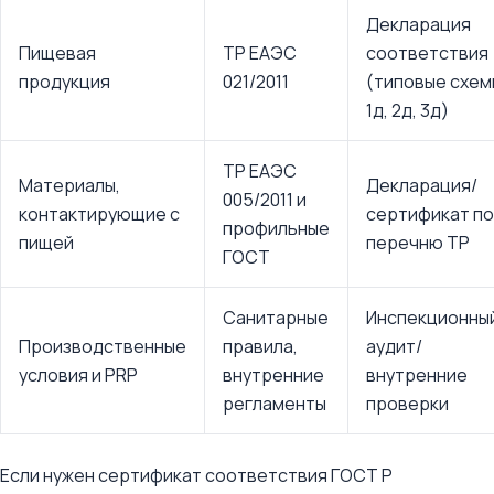
Декларация
Пищевая
ТР ЕАЭС
соответствия
продукция
021/2011
(типовые схем
1д, 2д, 3д)
ТР ЕАЭС
Материалы,
Декларация/
005/2011 и
контактирующие с
сертификат по
профильные
пищей
перечню ТР
ГОСТ
Санитарные
Инспекционны
Производственные
правила,
аудит/
условия и PRP
внутренние
внутренние
регламенты
проверки
Если нужен сертификат соответствия ГОСТ Р