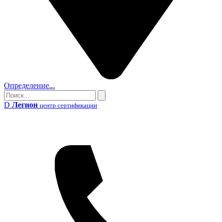
Определение...
Поиск
Поиск
D
Легион
центр сертификации