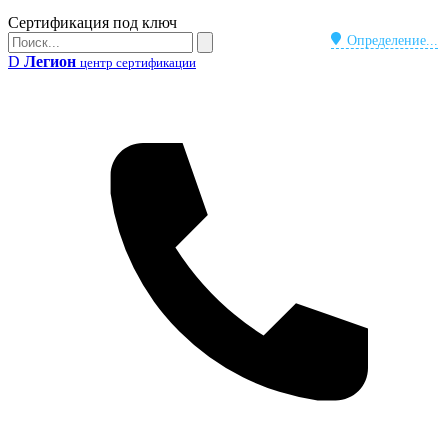
Бейдж
Сертификация под ключ
Поиск
Определение...
Поиск
D
Легион
центр сертификации