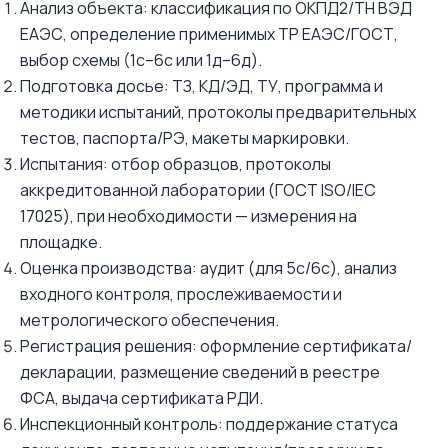
Анализ объекта: классификация по ОКПД2/ТН ВЭД
ЕАЭС, определение применимых ТР ЕАЭС/ГОСТ,
выбор схемы (1с–6с или 1д–6д).
Подготовка досье: ТЗ, КД/ЭД, ТУ, программа и
методики испытаний, протоколы предварительных
тестов, паспорта/РЭ, макеты маркировки.
Испытания: отбор образцов, протоколы
аккредитованной лаборатории (ГОСТ ISO/IEC
17025), при необходимости — измерения на
площадке.
Оценка производства: аудит (для 5с/6с), анализ
входного контроля, прослеживаемости и
метрологического обеспечения.
Регистрация решения: оформление сертификата/
декларации, размещение сведений в реестре
ФСА, выдача сертификата РДИ.
Инспекционный контроль: поддержание статуса