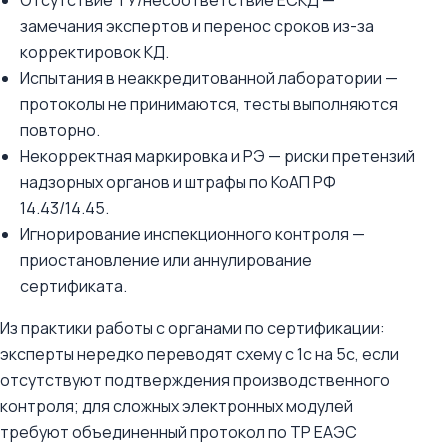
Отсутствие ТУ/несоответствие ЕСКД —
замечания экспертов и перенос сроков из-за
корректировок КД.
Испытания в неаккредитованной лаборатории —
протоколы не принимаются, тесты выполняются
повторно.
Некорректная маркировка и РЭ — риски претензий
надзорных органов и штрафы по КоАП РФ
14.43/14.45.
Игнорирование инспекционного контроля —
приостановление или аннулирование
сертификата.
Из практики работы с органами по сертификации:
эксперты нередко переводят схему с 1с на 5с, если
отсутствуют подтверждения производственного
контроля; для сложных электронных модулей
требуют объединенный протокол по ТР ЕАЭС