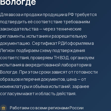
Вологде
Для ввоза и продажи продукции в РФ требуется
подтвердить её соответствие требованиям
законодательства — через технические
регламенты, испытания и разрешительную
документацию. Сертификат РДИ оформляем в
Легион: подбираем схему подтверждения
соответствия, проверяем ТН ВЭД, организуем
испытания в аккредитованной лаборатории в
Вологде. При этом сроки зависят от готовности
образцов и перечня документов, цена — от
номенклатуры и объёма испытаний; заранее
согласуем макет и область действия.
Работаем со всеми регионами России