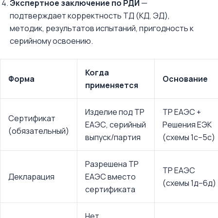
Экспертное заключение по РДИ
—
подтверждает корректность ТД (КД, ЭД),
методик, результатов испытаний, пригодность к
серийному освоению.
Когда
Форма
Основание
применяется
Изделие под ТР
ТР ЕАЭС +
Сертификат
ЕАЭС, серийный
Решения ЕЭК
(обязательный)
выпуск/партия
(схемы 1с–5с)
Разрешена ТР
ТР ЕАЭС
Декларация
ЕАЭС вместо
(схемы 1д–6д)
сертификата
Нет