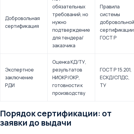
обязательных
Правила
требований, но
системы
Добровольная
нужно
добровольно
сертификация
подтверждение
сертификации
для тендера/
ГОСТ Р
заказчика
Оценка КД/ТУ,
Экспертное
результатов
ГОСТ Р 15.201,
заключение
НИОКР/ОКР,
ЕСКД/СПДС,
РДИ
готовности к
ТУ
производству
Порядок сертификации: от
заявки до выдачи