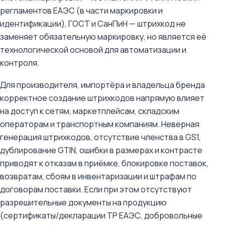
регламентов ЕАЭС (в части маркировки и
идентификации), ГОСТ и СанПиН — штрихкод не
заменяет обязательную маркировку, но является её
технологической основой для автоматизации и
контроля.
Для производителя, импортёра и владельца бренда
корректное создание штрихкодов напрямую влияет
на доступ к сетям, маркетплейсам, складским
операторам и транспортным компаниям. Неверная
генерация штрихкодов, отсутствие членства в GS1,
дублирование GTIN, ошибки в размерах и контрасте
приводят к отказам в приёмке, блокировке поставок,
возвратам, сбоям в инвентаризации и штрафам по
договорам поставки. Если при этом отсутствуют
разрешительные документы на продукцию
(сертификаты/декларации ТР ЕАЭС, добровольные