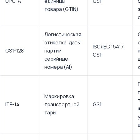
UPC-A
единицы
GS1
товара (GTIN)
Логистическая
этикетка, даты,
ISO/IEC 15417,
GS1-128
партии,
GS1
серийные
номера (AI)
Маркировка
ITF-14
транспортной
GS1
тары