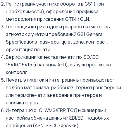
Регистрация участника оборота в GS1 (при
необходимости), оформление префикса,
методология присвоения GTIN и GLN.
Генерация штрихкодов и разработка макетов
этикеток с учётом требований GS1 General
Specifications: размеры, quiet zone, контраст,
ориентация печати.
Верификация качества печати по ISO/IEC
15416/15415 (градация A–D), выпуск протокола
контроля.
Печать этикеток и интеграция в производство:
подбор материала, риббонов, термотрансферной
или термопечати, внедрение принтеров и
аппликаторов.
Интеграция с 1С, WMS/ERP, ТСД и сканерами;
настройка обмена данными EDI/EDI-подобных
сообщений (ASN, SSCC-ярлыки).