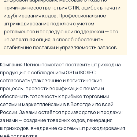
причинам несоответствия GTIN, ошибок в печати
и дублирования кодов. Профессиональное
штрихкодирование под ключ с учётом
регламентов и последующей поддержкой — это
не затратная опция, а способ обеспечить
стабильные поставки и управляемость запасов.
Компания Легион помогает поставить штрихкод на
продукцию с соблюдением GS1 и ISO/IEC,
согласовать упаковочные и логистические
процессы, провести верификацию печати и
обеспечить готовность к приёмке торговыми
сетями и маркетплейсами в в Вологде и по всей
России. За вами остаётся производство и продажи;
за нами — создание товарных кодов, генерация
штрихкодов, внедрение системы штрихкодирования
и её поддержка.