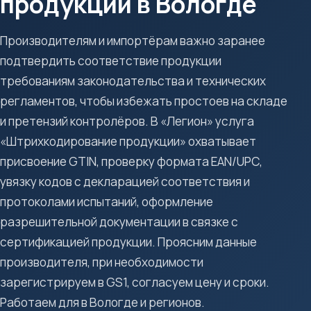
продукции в Вологде
Производителям и импортёрам важно заранее
подтвердить соответствие продукции
требованиям законодательства и технических
регламентов, чтобы избежать простоев на складе
и претензий контролёров. В «Легион» услуга
«Штрихкодирование продукции» охватывает
присвоение GTIN, проверку формата EAN/UPC,
увязку кодов с декларацией соответствия и
протоколами испытаний, оформление
разрешительной документации в связке с
сертификацией продукции. Проясним данные
производителя, при необходимости
зарегистрируем в GS1, согласуем цену и сроки.
Работаем для в Вологде и регионов.