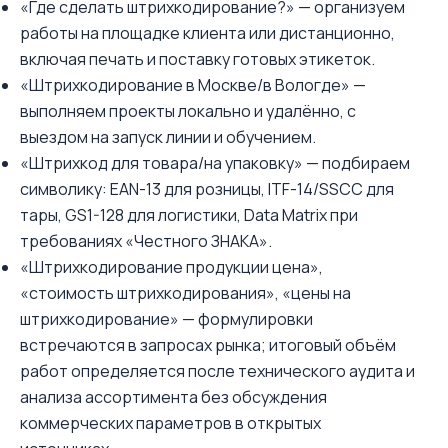
«Где сделать штрихкодирование?» — организуем
работы на площадке клиента или дистанционно,
включая печать и поставку готовых этикеток.
«Штрихкодирование в Москве/в Вологде» —
выполняем проекты локально и удалённо, с
выездом на запуск линии и обучением.
«Штрихкод для товара/на упаковку» — подбираем
символику: EAN-13 для розницы, ITF-14/SSCC для
тары, GS1-128 для логистики, Data Matrix при
требованиях «Честного ЗНАКА».
«Штрихкодирование продукции цена»,
«стоимость штрихкодирования», «цены на
штрихкодирование» — формулировки
встречаются в запросах рынка; итоговый объём
работ определяется после технического аудита и
анализа ассортимента без обсуждения
коммерческих параметров в открытых