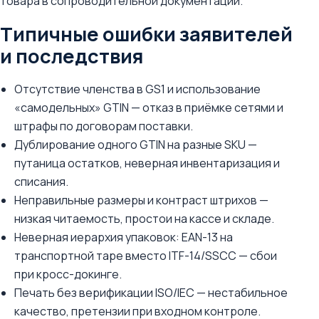
товара в сопроводительной документации.
Типичные ошибки заявителей
и последствия
Отсутствие членства в GS1 и использование
«самодельных» GTIN — отказ в приёмке сетями и
штрафы по договорам поставки.
Дублирование одного GTIN на разные SKU —
путаница остатков, неверная инвентаризация и
списания.
Неправильные размеры и контраст штрихов —
низкая читаемость, простои на кассе и складе.
Неверная иерархия упаковок: EAN-13 на
транспортной таре вместо ITF-14/SSCC — сбои
при кросс-докинге.
Печать без верификации ISO/IEC — нестабильное
качество, претензии при входном контроле.