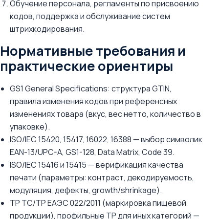
Обучение персонала, регламенты по присвоению
кодов, поддержка и обслуживание систем
штрихкодирования.
Нормативные требования и
практические ориентиры
GS1 General Specifications: структура GTIN,
правила изменения кодов при референсных
изменениях товара (вкус, вес нетто, количество в
упаковке).
ISO/IEC 15420, 15417, 16022, 16388 — выбор символик
EAN-13/UPC-A, GS1-128, Data Matrix, Code 39.
ISO/IEC 15416 и 15415 — верификация качества
печати (параметры: контраст, декодируемость,
модуляция, дефекты, growth/shrinkage).
ТР ТС/ТР ЕАЭС 022/2011 (маркировка пищевой
продукции), профильные ТР для иных категорий —