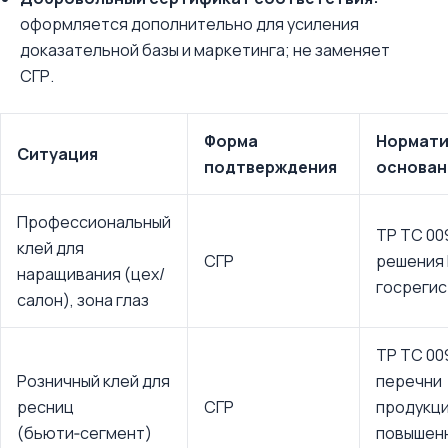
оформляется дополнительно для усиления
доказательной базы и маркетинга; не заменяет
СГР.
Форма
Нормати
Ситуация
подтверждения
основан
Профессиональный
ТР ТС 009
клей для
СГР
решения 
наращивания (цех/
госреги
салон), зона глаз
ТР ТС 009
Розничный клей для
перечни
ресниц
СГР
продукц
(бьюти‑сегмент)
повышен