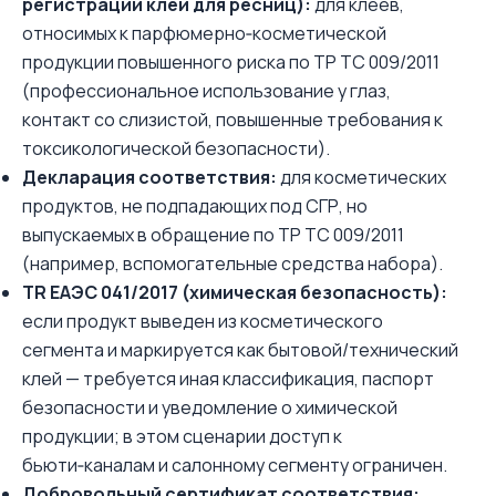
регистрации клей для ресниц):
для клеёв,
относимых к парфюмерно‑косметической
продукции повышенного риска по ТР ТС 009/2011
(профессиональное использование у глаз,
контакт со слизистой, повышенные требования к
токсикологической безопасности).
Декларация соответствия:
для косметических
продуктов, не подпадающих под СГР, но
выпускаемых в обращение по ТР ТС 009/2011
(например, вспомогательные средства набора).
TR ЕАЭС 041/2017 (химическая безопасность):
если продукт выведен из косметического
сегмента и маркируется как бытовой/технический
клей — требуется иная классификация, паспорт
безопасности и уведомление о химической
продукции; в этом сценарии доступ к
бьюти‑каналам и салонному сегменту ограничен.
Добровольный сертификат соответствия: