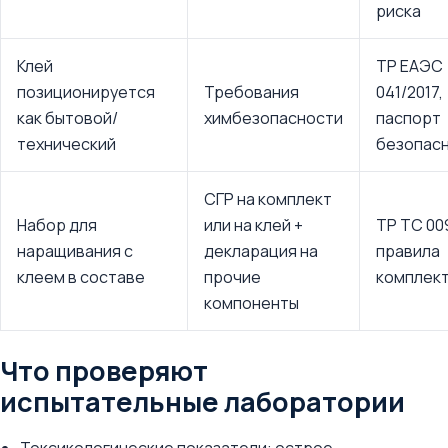
риска
Клей
ТР ЕАЭС
позиционируется
Требования
041/2017,
как бытовой/
химбезопасности
паспорт
технический
безопас
СГР на комплект
Набор для
или на клей +
ТР ТС 009
наращивания с
декларация на
правила
клеем в составе
прочие
комплек
компоненты
Что проверяют
испытательные лаборатории