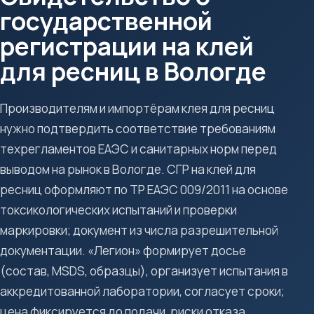
государственной
регистрации на клей
для ресниц в Вологде
Производителям и импортёрам клея для ресниц
нужно подтвердить соответствие требованиям
техрегламентов ЕАЭС и санитарных норм перед
выводом на рынок в Вологде. СГР на клей для
ресниц оформляют по ТР ЕАЭС 009/2011 на основе
токсикологических испытаний и проверки
маркировки; документ из числа разрешительной
документации. «Легион» формирует досье
(состав, MSDS, образцы), организует испытания в
аккредитованной лаборатории, согласует сроки;
цена фиксируется до подачи, риски отказа