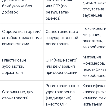
физико-меха
бамбуковые без
или СГР (по
отсутствие
добавок
результатам
заусенцев
оценки)
Токсикологи
С ароматизаторами/
Свидетельство о
миграция,
антибактериальными
государственной
аллергены,
компонентами
регистрации
микробиоло
Миграция
Пластиковые
СГР (чаще всего)
мономеров,
зубочистки/
или декларация
пластифика
держатели
при обосновании
микробиоло
Регистрационное
Классифика
Стерильные, для
удостоверение
класса риска
стоматологий
(медизделие)
клинико-тех
вместо СГР
испытания