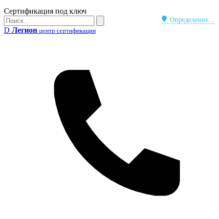
Бейдж
Сертификация под ключ
Поиск
Определение...
Поиск
D
Легион
центр сертификации