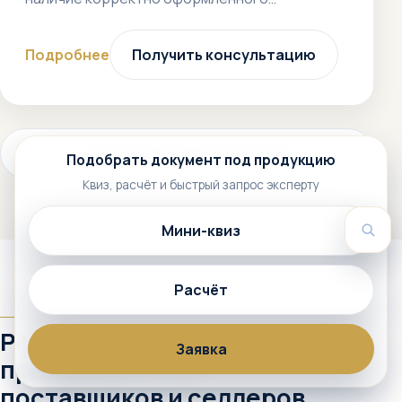
Подробнее
Получить консультацию
Смотреть все услуги (772+)
Подобрать документ под продукцию
Квиз, расчёт и быстрый запрос эксперту
Мини-квиз
Пои
Расчёт
АУДИТОРИЯ
Решения для
Заявка
производителей,
поставщиков и селлеров