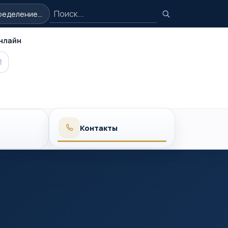
Поиск
еделение...
Поиск
нлайн
MAX
Контакты