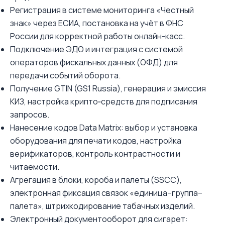
Регистрация в системе мониторинга «Честный
знак» через ЕСИА, постановка на учёт в ФНС
России для корректной работы онлайн-касс.
Подключение ЭДО и интеграция с системой
операторов фискальных данных (ОФД) для
передачи событий оборота.
Получение GTIN (GS1 Russia), генерация и эмиссия
КИЗ, настройка крипто‑средств для подписания
запросов.
Нанесение кодов Data Matrix: выбор и установка
оборудования для печати кодов, настройка
верификаторов, контроль контрастности и
читаемости.
Агрегация в блоки, короба и палеты (SSCC),
электронная фиксация связок «единица–группа–
палета», штрихкодирование табачных изделий.
Электронный документооборот для сигарет: