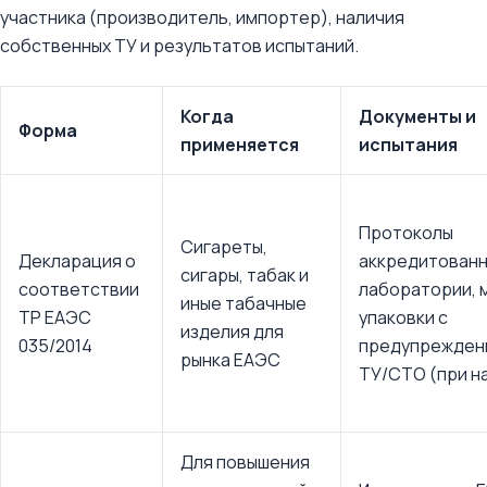
участника (производитель, импортер), наличия
собственных ТУ и результатов испытаний.
Когда
Документы и
Форма
применяется
испытания
Протоколы
Сигареты,
Декларация о
аккредитован
сигары, табак и
соответствии
лаборатории, 
иные табачные
ТР ЕАЭС
упаковки с
изделия для
035/2014
предупрежден
рынка ЕАЭС
ТУ/СТО (при н
Для повышения