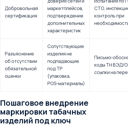
доверия сетей и
Испытания по 
Добровольная
маркетплейсов,
СТО, инспекци
сертификация
подтверждение
контроль при
дополнительных
необходимост
характеристик
Сопутствующие
Разъяснение
изделия не
Письмо‑обосн
об отсутствии
подпадающие
коды ТН ВЭД/О
обязательной
под ТР
ссылки на пер
оценки
(упаковка,
POS‑материалы)
Пошаговое внедрение
маркировки табачных
изделий под ключ