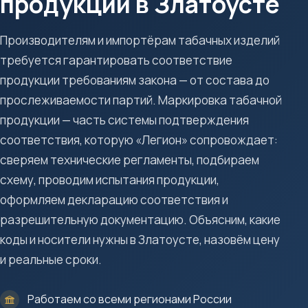
продукции в Златоусте
Производителям и импортёрам табачных изделий
требуется гарантировать соответствие
продукции требованиям закона — от состава до
прослеживаемости партий. Маркировка табачной
продукции — часть системы подтверждения
соответствия, которую «Легион» сопровождает:
сверяем технические регламенты, подбираем
схему, проводим испытания продукции,
оформляем декларацию соответствия и
разрешительную документацию. Объясним, какие
коды и носители нужны в Златоусте, назовём цену
и реальные сроки.
Работаем со всеми регионами России