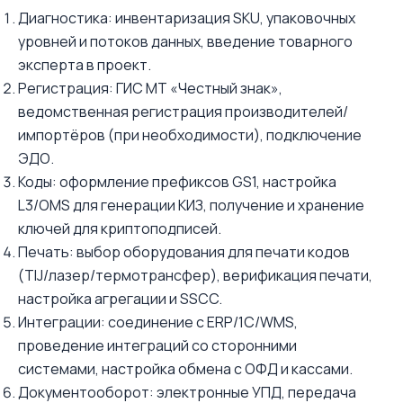
Диагностика: инвентаризация SKU, упаковочных
уровней и потоков данных, введение товарного
эксперта в проект.
Регистрация: ГИС МТ «Честный знак»,
ведомственная регистрация производителей/
импортёров (при необходимости), подключение
ЭДО.
Коды: оформление префиксов GS1, настройка
L3/OMS для генерации КИЗ, получение и хранение
ключей для криптоподписей.
Печать: выбор оборудования для печати кодов
(TIJ/лазер/термотрансфер), верификация печати,
настройка агрегации и SSCC.
Интеграции: соединение с ERP/1С/WMS,
проведение интеграций со сторонними
системами, настройка обмена с ОФД и кассами.
Документооборот: электронные УПД, передача