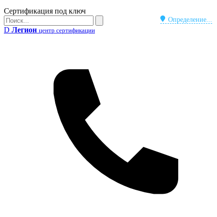
Бейдж
Сертификация под ключ
Поиск
Определение...
Поиск
D
Легион
центр сертификации