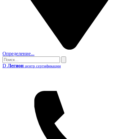
Определение...
Поиск
Поиск
D
Легион
центр сертификации