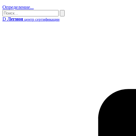
Определение...
Поиск
Поиск
D
Легион
центр сертификации