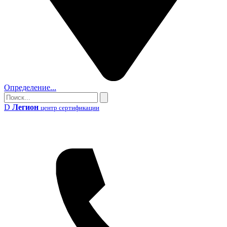
Определение...
Поиск
Поиск
D
Легион
центр сертификации